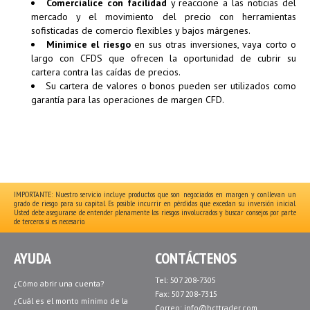
Comercialice con facilidad
y reaccione a las noticias del
mercado y el movimiento del precio con herramientas
sofisticadas de comercio flexibles y bajos márgenes.
Minimice el riesgo
en sus otras inversiones, vaya corto o
largo con CFDS que ofrecen la oportunidad de cubrir su
cartera contra las caídas de precios.
Su cartera de valores o bonos pueden ser utilizados como
garantía para las operaciones de margen CFD.
IMPORTANTE: Nuestro servicio incluye productos que son negociados en margen y conllevan un
grado de riesgo para su capital. Es posible incurrir en pérdidas que excedan su inversión inicial.
Usted debe asegurarse de entender plenamente los riesgos involucrados y buscar consejos por parte
de terceros si es necesario.
AYUDA
CONTÁCTENOS
Tel: 507 208-7305
¿Cómo abrir una cuenta?
Fax: 507 208-7315
¿Cuál es el monto mínimo de la
Correo:
info@bcttrader.com