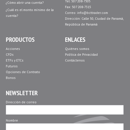
Tel: 507 208-7305
¿Cómo abrir una cuenta?
Fax: 507 208-7315
¿Cuál es el monto mínimo de la
Correo:
info@bcttrader.com
cuenta?
Dirección: Calle 50, Ciudad de Panamá,
República de Panamá
PRODUCTOS
ENLACES
Acciones
Quiénes somos
CFDs
Política de Privacidad
ETFs y ETCs
Contáctenos
Futuros
Opciones de Contrato
Bonos
NEWSLETTER
Dirección de correo
Nombre